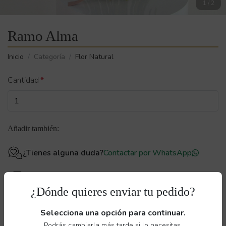
1
/
2
Ramo Alma
Inicio
Categoría
Flor Natural
Cantidad
Añadir también:
¿Tienes alguna duda?
Contactar por WhatsApp
Envío seguro
garantizado
¿Dónde quieres enviar tu pedido?
Selecciona una opción para continuar.
Si quieres sorprender a tu enamorad@ o a ti mism@ en San
Podrás cambiarla más tarde si lo necesitas.